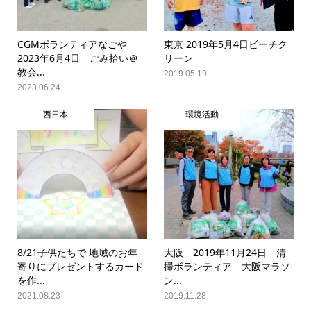
CGMボランティアなごや
東京 2019年5月4日ビーチク
2023年6月4日 ごみ拾い＠
リーン
教会...
2019.05.19
2023.06.24
西日本
環境活動
8/21子供たちで 地域のお年
大阪 2019年11月24日 清
寄りにプレゼントするカード
掃ボランティア 大阪マラソ
を作...
ン...
2021.08.23
2019.11.28