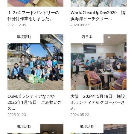
１２/４フードパントリーの
WarldCleanUpDay2020 福
仕分け作業をしました。
浜海岸ビーチクリー...
2021.12.05
2020.09.27
環境活動
西日本
CGMボランティアなごや
大阪 2024年5月18日 施設
2025年1月18日 ごみ拾い@
ボランティア＠クローバーさ
久...
ん
2025.01.23
2024.05.22
環境活動
環境活動