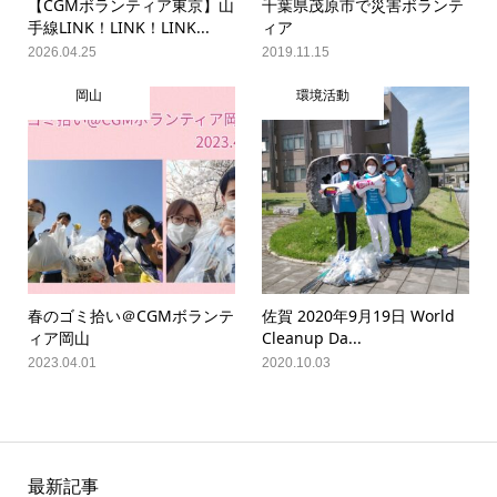
【CGMボランティア東京】山
千葉県茂原市で災害ボランテ
手線LINK！LINK！LINK...
ィア
2026.04.25
2019.11.15
岡山
環境活動
春のゴミ拾い＠CGMボランテ
佐賀 2020年9月19日 World
ィア岡山
Cleanup Da...
2023.04.01
2020.10.03
最新記事