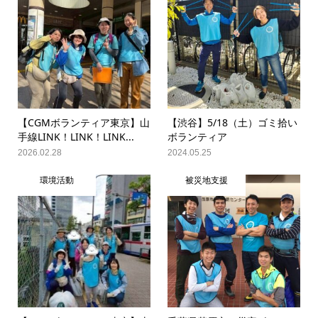
【CGMボランティア東京】山
【渋谷】5/18（土）ゴミ拾い
手線LINK！LINK！LINK...
ボランティア
2026.02.28
2024.05.25
環境活動
被災地支援