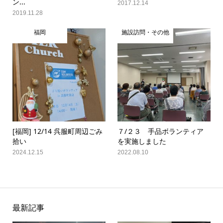
ン...
2017.12.14
2019.11.28
福岡
施設訪問・その他
[福岡] 12/14 呉服町周辺ごみ
７/２３ 手品ボランティア
拾い
を実施しました
2024.12.15
2022.08.10
最新記事