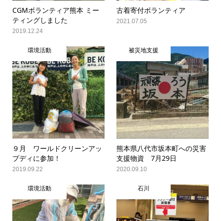
CGMボランティア熊本 ミー
古着寄付ボランティア
ティングしました
2021.07.05
2019.12.24
環境活動
被災地支援
９月 ワールドクリーンアッ
熊本県八代市坂本町への災害
プディに参加！
支援物資 7月29日
2019.09.22
2020.09.10
環境活動
石川