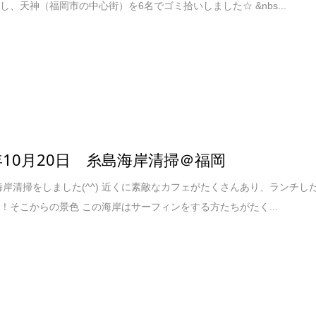
し、天神（福岡市の中心街）を6名でゴミ拾いしました☆ &nbs...
8年10月20日 糸島海岸清掃＠福岡
日海岸清掃をしました(^^) 近くに素敵なカフェがたくさんあり、ランチし
！そこからの景色 この海岸はサーフィンをする方たちがたく...