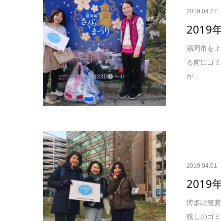
2019.04.27
201
福岡市を
る前にゴミ
が...
2019.04.01
201
博多駅筑紫
残しのゴミ