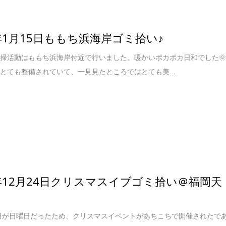
9年1月15日ももち浜海岸ゴミ拾い♪
掃活動はももち浜海岸付近で行いました。暖かいポカポカ日和でした
とても整備されていて、一見見たところではとても美...
8年12月24日クリスマスイブゴミ拾い＠福岡天
3日が日曜日だったため、クリスマスイベントがあちこちで開催されたで