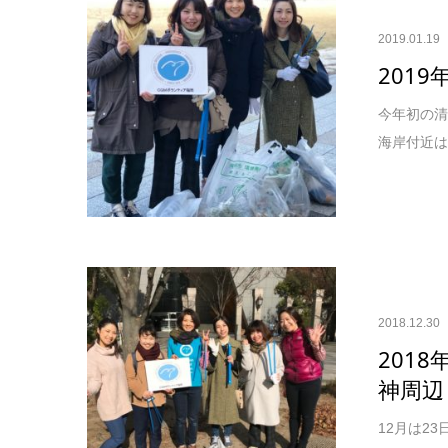
2019.01.19
201
今年初の清
海岸付近は
2018.12.30
201
神周辺
12月は2