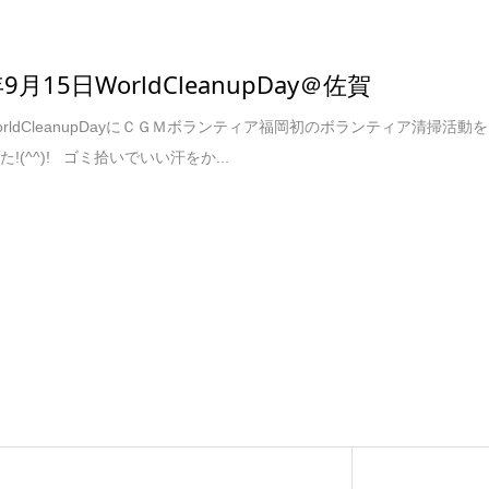
年9月15日WorldCleanupDay＠佐賀
orldCleanupDayにＣＧＭボランティア福岡初のボランティア清掃活動を
!(^^)! ゴミ拾いでいい汗をか...