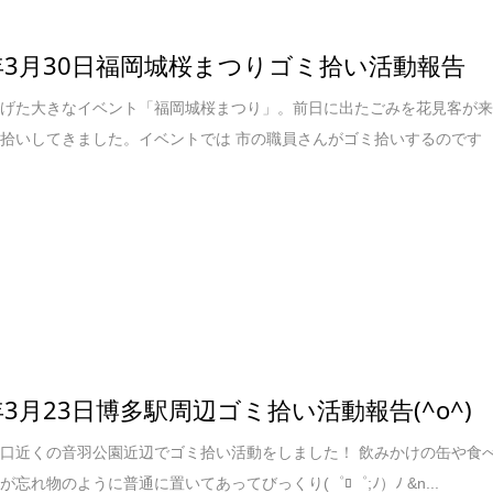
9年3月30日福岡城桜まつりゴミ拾い活動報告
上げた大きなイベント「福岡城桜まつり」。前日に出たごみを花見客が
拾いしてきました。イベントでは 市の職員さんがゴミ拾いするのです
9年3月23日博多駅周辺ゴミ拾い活動報告(^o^)
口近くの音羽公園近辺でゴミ拾い活動をしました！ 飲みかけの缶や食
が忘れ物のように普通に置いてあってびっくり(゜ﾛ゜;ﾉ）ﾉ &n...