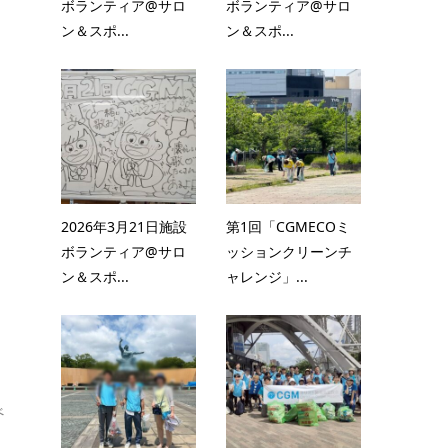
ボランティア@サロ
ボランティア@サロ
ン＆スポ...
ン＆スポ...
来
2026年3月21日施設
第1回「CGMECOミ
ボランティア@サロ
ッションクリーンチ
ン＆スポ...
ャレンジ」...
べ