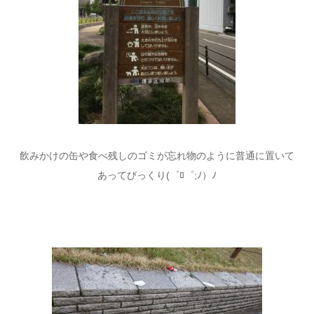
飲みかけの缶や食べ残しのゴミが忘れ物のように普通に置いて
あってびっくり(゜ﾛ゜;ﾉ）ﾉ