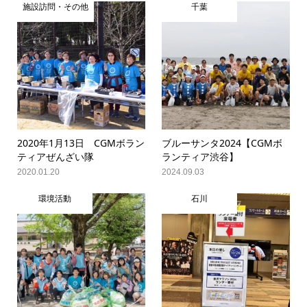
施設訪問・その他
千葉
2020年1月13日 CGMボラン
ブルーサンタ2024【CGMボ
ティアぜんざい隊
ランティア渋谷】
2020.01.20
2024.09.03
環境活動
石川