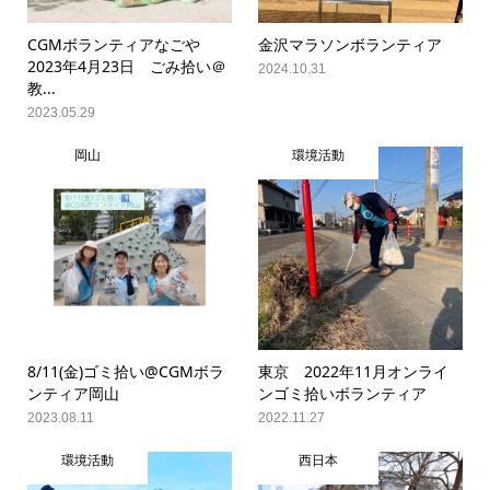
CGMボランティアなごや
金沢マラソンボランティア
2023年4月23日 ごみ拾い＠
2024.10.31
教...
2023.05.29
岡山
環境活動
8/11(金)ゴミ拾い@CGMボラ
東京 2022年11月オンライ
ンティア岡山
ンゴミ拾いボランティア
2023.08.11
2022.11.27
環境活動
西日本