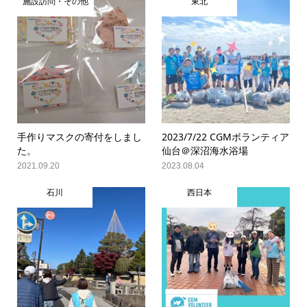
施設訪問・その他
東北
手作りマスクの寄付をしまし
2023/7/22 CGMボランティア
た。
仙台＠深沼海水浴場
2021.09.20
2023.08.04
石川
西日本