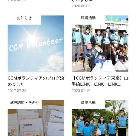
2020.08.02
お知らせ
環境活動
CGMボランティアのブログ始
【CGMボランティア東京】山
めました
手線LINK！LINK！LINK...
2017.07.29
2023.01.10
施設訪問・その他
環境活動