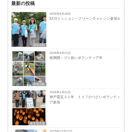
最新の投稿
2026年6月18日
ECOミッション～クリーンチャレンジ参加✮
環境活動
2026年4月21日
桜満開～ゴミ拾いボランティア🌸
環境活動
2026年1月21日
神戸震災３１年 １１７のつどいボランティ
ア参加
被災地支援
2025年12月27日