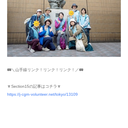
🚃＼山手線リンク！リンク！リンク！／🚃
🔽Section15の記事はコチラ🔽
https://j-cgm-volunteer.net/tokyo/13109