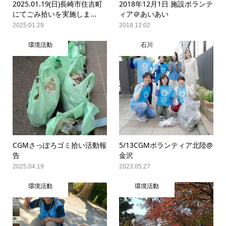
2025.01.19(日)長崎市住吉町
2018年12月1日 施設ボランテ
にてごみ拾いを実施しま...
ィア＠あいあい
2025.01.29
2018.12.02
環境活動
石川
CGMさっぽろゴミ拾い活動報
5/13CGMボランティア北陸@
告
金沢
2025.04.19
2023.05.27
環境活動
環境活動