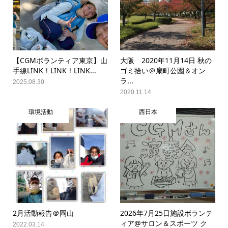
【CGMボランティア東京】山
大阪 2020年11月14日 秋の
手線LINK！LINK！LINK...
ゴミ拾い＠扇町公園＆オン
ラ...
2025.08.30
2020.11.14
環境活動
西日本
2月活動報告＠岡山
2026年7月25日施設ボランテ
ィア@サロン＆スポーツ ク
2022.03.14