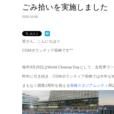
ごみ拾いを実施しました
2025.10.06
皆さん、こんにちは☆
CGMボランティア長崎です^^
毎年9月20日はWorld Cleanup Dayとして、全
昨年に引き続き、CGMボランティア長崎では今年もWorld
まもなく開業1周年を迎える
長崎スタジアムシティ
周