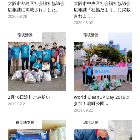
大阪市都島区社会福祉協議会
大阪市中央区社会福祉協議会
広報誌に掲載されました。
広報誌「社協だより」に掲載
されまし...
2020.08.26
2020.08.02
環境活動
環境活動
2月16日淀川ごみ拾い
World CleanUP Day 2019に
参加！扇町公園...
2019.02.21
2019.09.22
被災地支援
環境活動