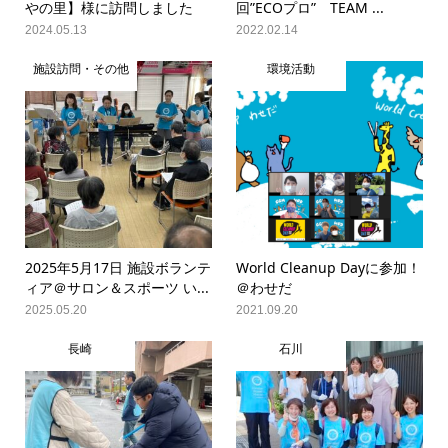
やの里】様に訪問しました
回”ECOプロ” TEAM ...
2024.05.13
2022.02.14
施設訪問・その他
環境活動
2025年5月17日 施設ボランテ
World Cleanup Dayに参加！
ィア＠サロン＆スポーツ い...
＠わせだ
2025.05.20
2021.09.20
長崎
石川