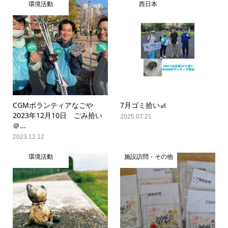
環境活動
西日本
CGMボランティアなごや
7月ゴミ拾い🚮
2023年12月10日 ごみ拾い
2025.07.21
＠...
2023.12.12
環境活動
施設訪問・その他