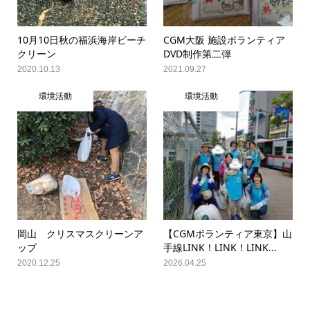
10月10日秋の福浜海岸ビーチ
CGM大阪 施設ボランティア
クリーン
DVD制作第二弾
2020.10.13
2021.09.27
環境活動
環境活動
岡山 クリスマスクリーンア
【CGMボランティア東京】山
ップ
手線LINK！LINK！LINK...
2020.12.25
2026.04.25