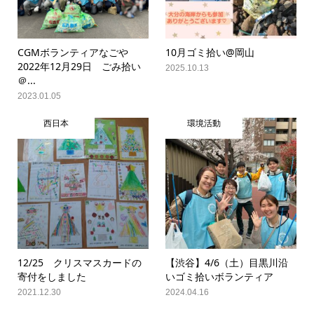
CGMボランティアなごや
10月ゴミ拾い@岡山
2022年12月29日 ごみ拾い
2025.10.13
＠...
2023.01.05
西日本
環境活動
12/25 クリスマスカードの
【渋谷】4/6（土）目黒川沿
寄付をしました
いゴミ拾いボランティア
2021.12.30
2024.04.16